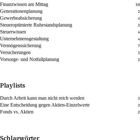
Finanzwissen am Mittag
50
Generationenplanung
2
Gewerbeabsicherung
4
Steueroptimierte Ruhestandsplanung
3
Steuerwissen
4
Unternehmensgestaltung
4
Vermögenssicherung
7
Versicherungen
2
Vorsorge- und Notfallplanung
2
Playlists
Durch Arbeit kann man nicht reich werden
3
Eine Entscheidung gegen Aktien-Einzelwerte
2
Fonds vs. Aktien
2
Schlagwörter