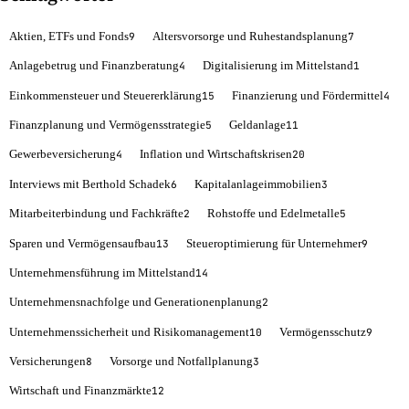
Aktien, ETFs und Fonds
Altersvorsorge und Ruhestandsplanung
9
7
Anlagebetrug und Finanzberatung
Digitalisierung im Mittelstand
4
1
Einkommensteuer und Steuererklärung
Finanzierung und Fördermittel
15
4
Finanzplanung und Vermögensstrategie
Geldanlage
5
11
Gewerbeversicherung
Inflation und Wirtschaftskrisen
4
20
Interviews mit Berthold Schadek
Kapitalanlageimmobilien
6
3
Mitarbeiterbindung und Fachkräfte
Rohstoffe und Edelmetalle
2
5
Sparen und Vermögensaufbau
Steueroptimierung für Unternehmer
13
9
Unternehmensführung im Mittelstand
14
Unternehmensnachfolge und Generationenplanung
2
Unternehmenssicherheit und Risikomanagement
Vermögensschutz
10
9
Versicherungen
Vorsorge und Notfallplanung
8
3
Wirtschaft und Finanzmärkte
12