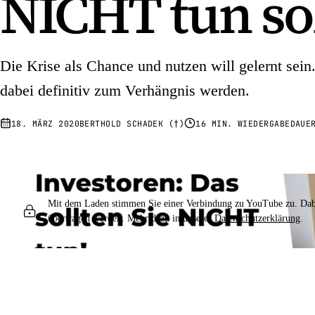
NICHT tun sol
Die Krise als Chance und nutzen will gelernt sei
dabei definitiv zum Verhängnis werden.
18. MÄRZ 2020
BERTHOLD SCHADEK (†)
16 MIN. WIEDERGABEDAUE
Mit dem Laden stimmen Sie einer Verbindung zu YouTube zu. Da
übertragen werden. Mehr dazu in unserer
Datenschutzerklärung
.