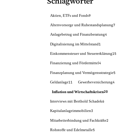
Schlagwörter
Aktien, ETFs und Fonds
9
Altersvorsorge und Ruhestandsplanung
7
Anlagebetrug und Finanzberatung
4
Digitalisierung im Mittelstand
1
Einkommensteuer und Steuererklärung
15
Finanzierung und Fördermittel
4
Finanzplanung und Vermögensstrategie
5
Geldanlage
Gewerbeversicherung
11
4
Inflation und Wirtschaftskrisen
20
Interviews mit Berthold Schadek
6
Kapitalanlageimmobilien
3
Mitarbeiterbindung und Fachkräfte
2
Rohstoffe und Edelmetalle
5