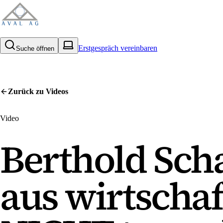
Erstgespräch vereinbaren
Suche öffnen
Zurück zu
Videos
Video
Berthold Scha
aus wirtschaft