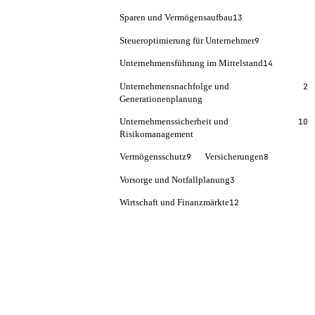
Sparen und Vermögensaufbau
13
Steueroptimierung für Unternehmer
9
Unternehmensführung im Mittelstand
14
Unternehmensnachfolge und
2
Generationenplanung
Unternehmenssicherheit und
10
Risikomanagement
Vermögensschutz
Versicherungen
9
8
Vorsorge und Notfallplanung
3
Wirtschaft und Finanzmärkte
12