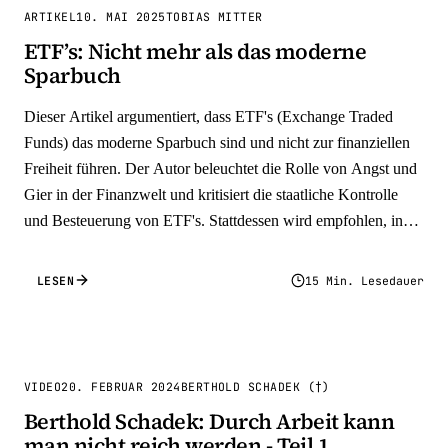
ARTIKEL
10. MAI 2025
TOBIAS MITTER
ETF’s: Nicht mehr als das moderne
Sparbuch
Dieser Artikel argumentiert, dass ETF's (Exchange Traded
Funds) das moderne Sparbuch sind und nicht zur finanziellen
Freiheit führen. Der Autor beleuchtet die Rolle von Angst und
Gier in der Finanzwelt und kritisiert die staatliche Kontrolle
und Besteuerung von ETF's. Stattdessen wird empfohlen, in
physisches Gold und Bitcoin zu investieren, um echte
Werterhaltung zu gewährleisten. Der Artikel betont die
LESEN
15 Min. Lesedauer
Bedeutung von "guten" Schulden und Investitionen in
Immobilien und Unternehmen für den Vermögensaufbau.
Abschließend wird die Notwendigkeit eines schlüssigen Plans
und Geduld für finanzielle Freiheit hervorgehoben.
VIDEO
20. FEBRUAR 2024
BERTHOLD SCHADEK (†)
Berthold Schadek: Durch Arbeit kann
man nicht reich werden - Teil 1