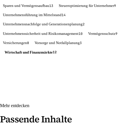
Sparen und Vermögensaufbau
Steueroptimierung für Unternehmer
13
9
Unternehmensführung im Mittelstand
14
Unternehmensnachfolge und Generationenplanung
2
Unternehmenssicherheit und Risikomanagement
Vermögensschutz
10
9
Versicherungen
Vorsorge und Notfallplanung
8
3
Wirtschaft und Finanzmärkte
12
Mehr entdecken
Passende Inhalte