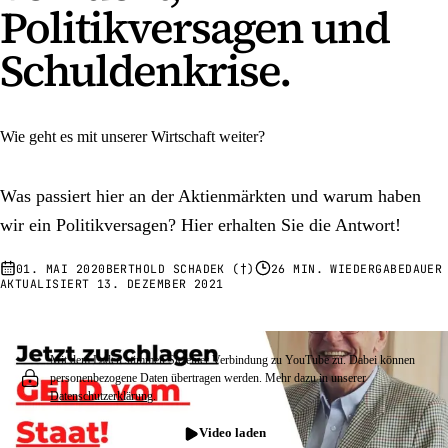
Politikversagen und
Schuldenkrise.
Wie geht es mit unserer Wirtschaft weiter?
Was passiert hier an der Aktienmärkten und warum haben
wir ein Politikversagen? Hier erhalten Sie die Antwort!
01. MAI 2020
BERTHOLD SCHADEK (†)
26 MIN. WIEDERGABEDAUER
AKTUALISIERT
13. DEZEMBER 2021
Mit dem Laden stimmen Sie einer Verbindung zu YouTube zu. Dabei können
personenbezogene Daten übertragen werden. Mehr dazu in unserer
Datenschutzerklärung
.
Video laden