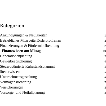
Kategorien
Ankündigungen & Neuigkeiten
1
Betriebliches Mitarbeiterförderprogramm
2
Finanzierungen & Fördermittelberatung
2
Finanzwissen am Mittag
50
Generationenplanung
2
Gewerbeabsicherung
4
Steueroptimierte Ruhestandsplanung
3
Steuerwissen
4
Unternehmensgestaltung
4
Vermögenssicherung
7
Versicherungen
2
Vorsorge- und Notfallplanung
2