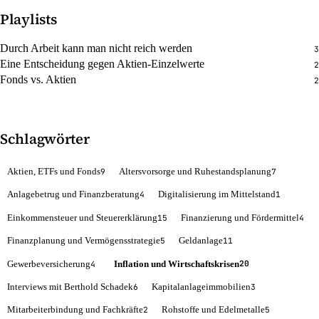
Playlists
Durch Arbeit kann man nicht reich werden
3
Eine Entscheidung gegen Aktien-Einzelwerte
2
Fonds vs. Aktien
2
Schlagwörter
Aktien, ETFs und Fonds
Altersvorsorge und Ruhestandsplanung
9
7
Anlagebetrug und Finanzberatung
Digitalisierung im Mittelstand
4
1
Einkommensteuer und Steuererklärung
Finanzierung und Fördermittel
15
4
Finanzplanung und Vermögensstrategie
Geldanlage
5
11
Gewerbeversicherung
Inflation und Wirtschaftskrisen
20
4
Interviews mit Berthold Schadek
Kapitalanlageimmobilien
6
3
Mitarbeiterbindung und Fachkräfte
Rohstoffe und Edelmetalle
2
5