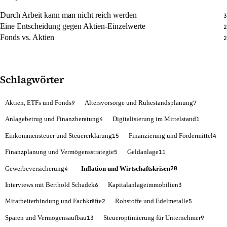
Durch Arbeit kann man nicht reich werden
3
Eine Entscheidung gegen Aktien-Einzelwerte
2
Fonds vs. Aktien
2
Schlagwörter
Aktien, ETFs und Fonds
Altersvorsorge und Ruhestandsplanung
9
7
Anlagebetrug und Finanzberatung
Digitalisierung im Mittelstand
4
1
Einkommensteuer und Steuererklärung
Finanzierung und Fördermittel
15
4
Finanzplanung und Vermögensstrategie
Geldanlage
5
11
Gewerbeversicherung
Inflation und Wirtschaftskrisen
20
4
Interviews mit Berthold Schadek
Kapitalanlageimmobilien
6
3
Mitarbeiterbindung und Fachkräfte
Rohstoffe und Edelmetalle
2
5
Sparen und Vermögensaufbau
Steueroptimierung für Unternehmer
13
9