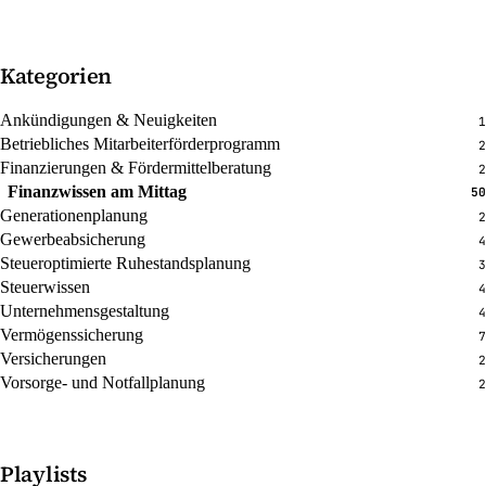
Kategorien
Ankündigungen & Neuigkeiten
1
Betriebliches Mitarbeiterförderprogramm
2
Finanzierungen & Fördermittelberatung
2
Finanzwissen am Mittag
50
Generationenplanung
2
Gewerbeabsicherung
4
Steueroptimierte Ruhestandsplanung
3
Steuerwissen
4
Unternehmensgestaltung
4
Vermögenssicherung
7
Versicherungen
2
Vorsorge- und Notfallplanung
2
Playlists