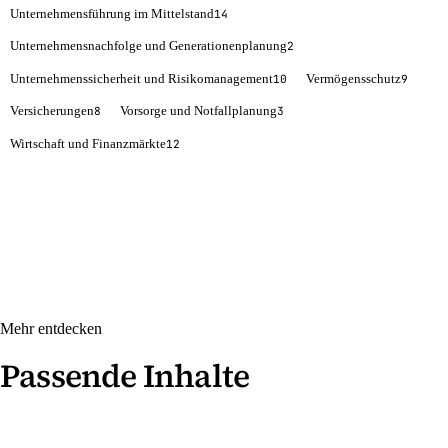
Unternehmensführung im Mittelstand
14
Unternehmensnachfolge und Generationenplanung
2
Unternehmenssicherheit und Risikomanagement
Vermögensschutz
10
9
Versicherungen
Vorsorge und Notfallplanung
8
3
Wirtschaft und Finanzmärkte
12
Mehr entdecken
Passende Inhalte