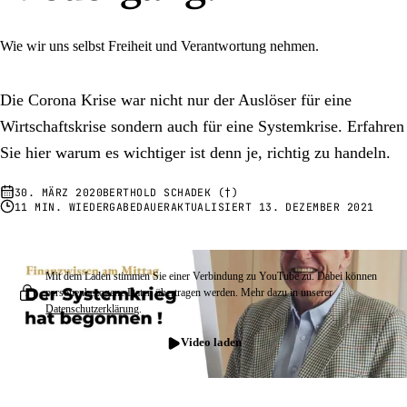
Wie wir uns selbst Freiheit und Verantwortung nehmen.
Die Corona Krise war nicht nur der Auslöser für eine
Wirtschaftskrise sondern auch für eine Systemkrise. Erfahren
Sie hier warum es wichtiger ist denn je, richtig zu handeln.
30. MÄRZ 2020
BERTHOLD SCHADEK (†)
11 MIN. WIEDERGABEDAUER
AKTUALISIERT
13. DEZEMBER 2021
Mit dem Laden stimmen Sie einer Verbindung zu YouTube zu. Dabei können
personenbezogene Daten übertragen werden. Mehr dazu in unserer
Datenschutzerklärung
.
Video laden