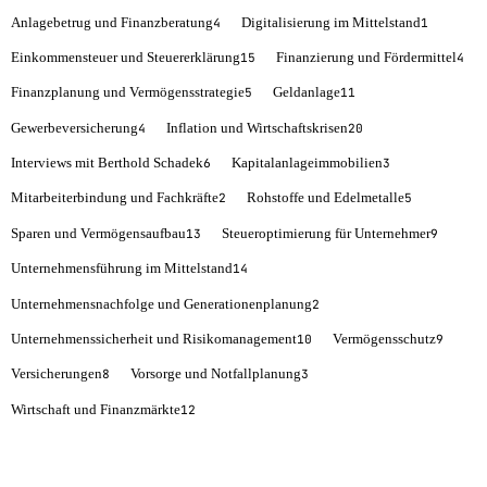
Anlagebetrug und Finanzberatung
Digitalisierung im Mittelstand
4
1
Einkommensteuer und Steuererklärung
Finanzierung und Fördermittel
15
4
Finanzplanung und Vermögensstrategie
Geldanlage
5
11
Gewerbeversicherung
Inflation und Wirtschaftskrisen
4
20
Interviews mit Berthold Schadek
Kapitalanlageimmobilien
6
3
Mitarbeiterbindung und Fachkräfte
Rohstoffe und Edelmetalle
2
5
Sparen und Vermögensaufbau
Steueroptimierung für Unternehmer
13
9
Unternehmensführung im Mittelstand
14
Unternehmensnachfolge und Generationenplanung
2
Unternehmenssicherheit und Risikomanagement
Vermögensschutz
10
9
Versicherungen
Vorsorge und Notfallplanung
8
3
Wirtschaft und Finanzmärkte
12