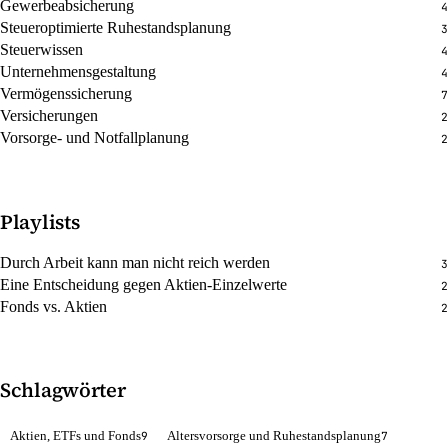
Gewerbeabsicherung
4
Steueroptimierte Ruhestandsplanung
3
Steuerwissen
4
Unternehmensgestaltung
4
Vermögenssicherung
7
Versicherungen
2
Vorsorge- und Notfallplanung
2
Playlists
Durch Arbeit kann man nicht reich werden
3
Eine Entscheidung gegen Aktien-Einzelwerte
2
Fonds vs. Aktien
2
Schlagwörter
Aktien, ETFs und Fonds
Altersvorsorge und Ruhestandsplanung
9
7