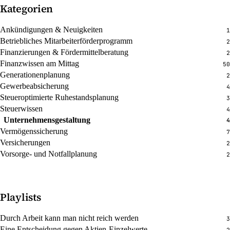
Kategorien
Ankündigungen & Neuigkeiten
1
Betriebliches Mitarbeiterförderprogramm
2
Finanzierungen & Fördermittelberatung
2
Finanzwissen am Mittag
50
Generationenplanung
2
Gewerbeabsicherung
4
Steueroptimierte Ruhestandsplanung
3
Steuerwissen
4
Unternehmensgestaltung
4
Vermögenssicherung
7
Versicherungen
2
Vorsorge- und Notfallplanung
2
Playlists
Durch Arbeit kann man nicht reich werden
3
Eine Entscheidung gegen Aktien-Einzelwerte
2