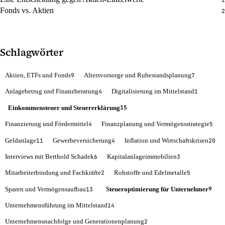
Fonds vs. Aktien
2
Schlagwörter
Aktien, ETFs und Fonds
Altersvorsorge und Ruhestandsplanung
9
7
Anlagebetrug und Finanzberatung
Digitalisierung im Mittelstand
4
1
Einkommensteuer und Steuererklärung
15
Finanzierung und Fördermittel
Finanzplanung und Vermögensstrategie
4
5
Geldanlage
Gewerbeversicherung
Inflation und Wirtschaftskrisen
11
4
20
Interviews mit Berthold Schadek
Kapitalanlageimmobilien
6
3
Mitarbeiterbindung und Fachkräfte
Rohstoffe und Edelmetalle
2
5
Sparen und Vermögensaufbau
Steueroptimierung für Unternehmer
9
13
Unternehmensführung im Mittelstand
14
Unternehmensnachfolge und Generationenplanung
2