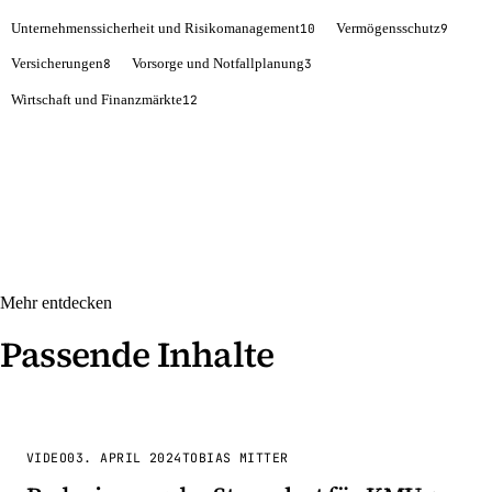
Unternehmenssicherheit und Risikomanagement
Vermögensschutz
10
9
Versicherungen
Vorsorge und Notfallplanung
8
3
Wirtschaft und Finanzmärkte
12
Mehr entdecken
Passende Inhalte
VIDEO
03. APRIL 2024
TOBIAS MITTER