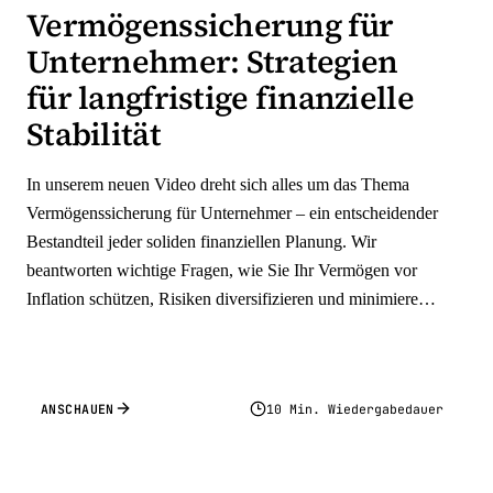
Vermögenssicherung für
Unternehmer: Strategien
für langfristige finanzielle
Stabilität
In unserem neuen Video dreht sich alles um das Thema
Vermögenssicherung für Unternehmer – ein entscheidender
Bestandteil jeder soliden finanziellen Planung. Wir
beantworten wichtige Fragen, wie Sie Ihr Vermögen vor
Inflation schützen, Risiken diversifizieren und minimieren,
rechtliche Strukturen zur Absicherung gegen
Haftungsansprüche nutzen, Lebensversicherungen zur
Unterstützung der Hinterbliebenen einsetzen und Ihr
ANSCHAUEN
10 Min. Wiedergabedauer
Vermögen gegen unvorhersehbare Ereignisse wie rechtliche
Streitigkeiten oder berufliche Risiken absichern können.