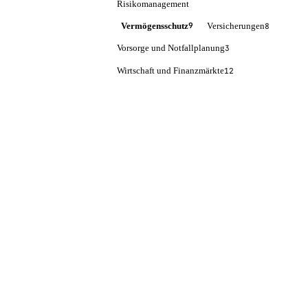
Risikomanagement
Vermögensschutz
Versicherungen
9
8
Vorsorge und Notfallplanung
3
Wirtschaft und Finanzmärkte
12