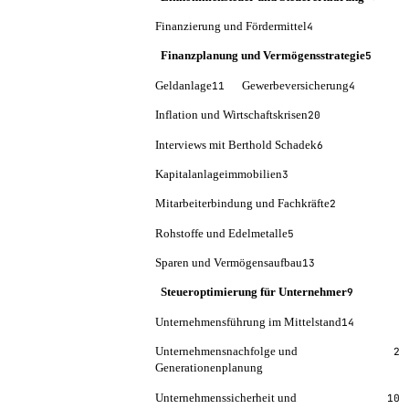
Finanzierung und Fördermittel
4
Finanzplanung und Vermögensstrategie
5
Geldanlage
Gewerbeversicherung
11
4
Inflation und Wirtschaftskrisen
20
Interviews mit Berthold Schadek
6
Kapitalanlageimmobilien
3
Mitarbeiterbindung und Fachkräfte
2
Rohstoffe und Edelmetalle
5
Sparen und Vermögensaufbau
13
Steueroptimierung für Unternehmer
9
Unternehmensführung im Mittelstand
14
Unternehmensnachfolge und
2
Generationenplanung
Unternehmenssicherheit und
10