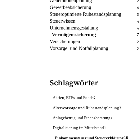
Generationenplanung
2
Gewerbeabsicherung
4
Steueroptimierte Ruhestandsplanung
3
Steuerwissen
4
Unternehmensgestaltung
4
Vermögenssicherung
7
Versicherungen
2
Vorsorge- und Notfallplanung
2
Schlagwörter
Aktien, ETFs und Fonds
9
Altersvorsorge und Ruhestandsplanung
7
Anlagebetrug und Finanzberatung
4
Digitalisierung im Mittelstand
1
Einkommensteuer und Steuererklärung
15