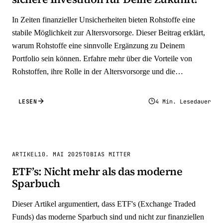
In Zeiten finanzieller Unsicherheiten bieten Rohstoffe eine
stabile Möglichkeit zur Altersvorsorge. Dieser Beitrag erklärt,
warum Rohstoffe eine sinnvolle Ergänzung zu Deinem
Portfolio sein können. Erfahre mehr über die Vorteile von
Rohstoffen, ihre Rolle in der Altersvorsorge und die
verschiedenen Investitionsmöglichkeiten, einschließlich
physischer Rohstoffe, Zollfreilager und Rohstoff-ETFs.
LESEN
4 Min. Lesedauer
Entdecke, wie Rohstoffe Inflationsschutz bieten, zur
Diversifikation beitragen und langfristige Wertsteigerungen
ermöglichen
ARTIKEL
10. MAI 2025
TOBIAS MITTER
ETF’s: Nicht mehr als das moderne
Sparbuch
Dieser Artikel argumentiert, dass ETF's (Exchange Traded
Funds) das moderne Sparbuch sind und nicht zur finanziellen