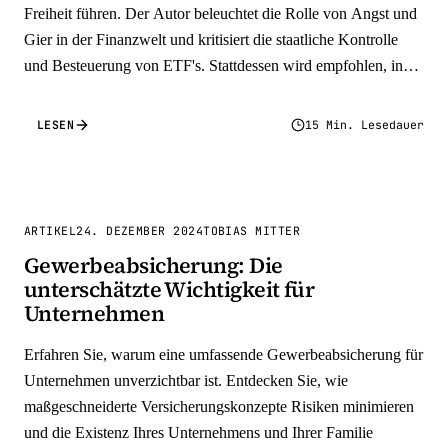
Freiheit führen. Der Autor beleuchtet die Rolle von Angst und
Gier in der Finanzwelt und kritisiert die staatliche Kontrolle
und Besteuerung von ETF's. Stattdessen wird empfohlen, in
physisches Gold und Bitcoin zu investieren, um echte
Werterhaltung zu gewährleisten. Der Artikel betont die
LESEN
15 Min. Lesedauer
Bedeutung von "guten" Schulden und Investitionen in
Immobilien und Unternehmen für den Vermögensaufbau.
Abschließend wird die Notwendigkeit eines schlüssigen Plans
und Geduld für finanzielle Freiheit hervorgehoben.
ARTIKEL
24. DEZEMBER 2024
TOBIAS MITTER
Gewerbeabsicherung: Die
unterschätzte Wichtigkeit für
Unternehmen
Erfahren Sie, warum eine umfassende Gewerbeabsicherung für
Unternehmen unverzichtbar ist. Entdecken Sie, wie
maßgeschneiderte Versicherungskonzepte Risiken minimieren
und die Existenz Ihres Unternehmens und Ihrer Familie