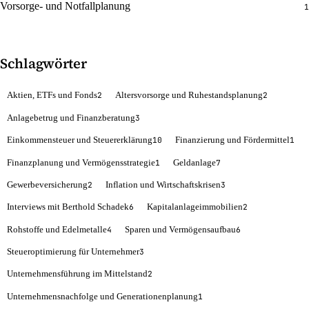
Vorsorge- und Notfallplanung
1
Schlagwörter
Aktien, ETFs und Fonds
Altersvorsorge und Ruhestandsplanung
2
2
Anlagebetrug und Finanzberatung
3
Einkommensteuer und Steuererklärung
Finanzierung und Fördermittel
10
1
Finanzplanung und Vermögensstrategie
Geldanlage
1
7
Gewerbeversicherung
Inflation und Wirtschaftskrisen
2
3
Interviews mit Berthold Schadek
Kapitalanlageimmobilien
6
2
Rohstoffe und Edelmetalle
Sparen und Vermögensaufbau
4
6
Steueroptimierung für Unternehmer
3
Unternehmensführung im Mittelstand
2
Unternehmensnachfolge und Generationenplanung
1